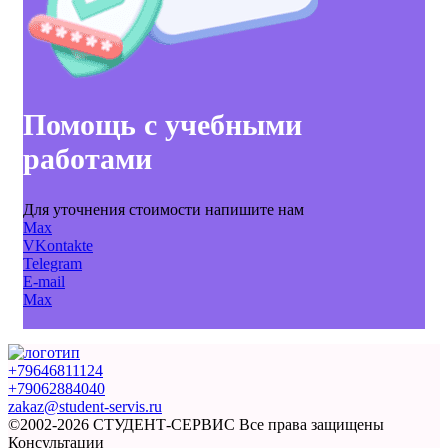
Помощь с учебными
работами
Для уточнения стоимости напишите нам
Max
VKontakte
Telegram
E-mail
Max
+79646811124
+79062884040
zakaz@student-servis.ru
©2002-2026 СТУДЕНТ-СЕРВИС
Все права защищены
Консультации